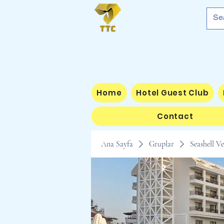
Home
Hotel Guest Club
Contact
Ana Sayfa
Gruplar
Seashell V