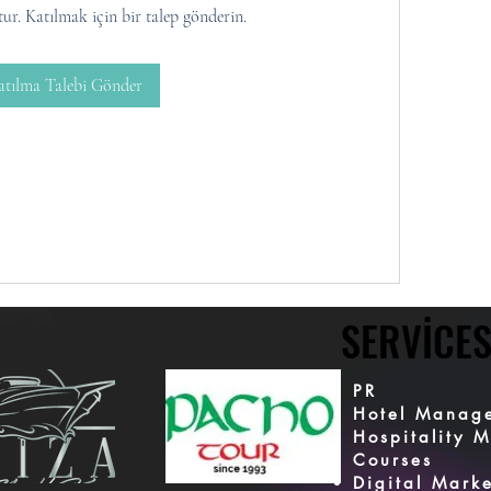
tur. Katılmak için bir talep gönderin.
atılma Talebi Gönder
SERVICES
SERVICES
PR
Hotel Manag
Hospitality 
Courses
Digital Mark