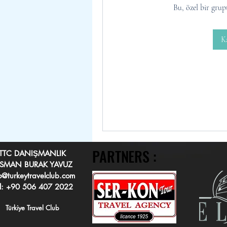
Bu, özel bir grup
K
PARTNERS :
PARTNERS :
TTC DANIŞMANLIK
SMAN BURAK YAVUZ
o@turkeytravelclub.com
l: +90 506 407 2022
Türkiye Travel Club