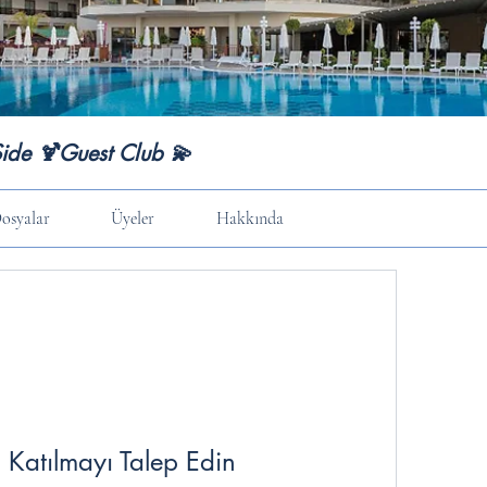
Side 🍹Guest Club 💫
osyalar
Üyeler
Hakkında
Katılmayı Talep Edin