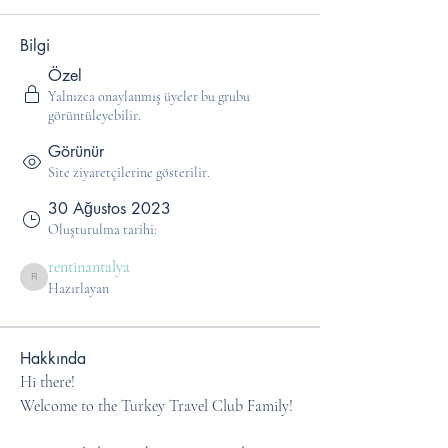
Bilgi
Özel
Yalnızca onaylanmış üyeler bu grubu
görüntüleyebilir.
Görünür
Site ziyaretçilerine gösterilir.
30 Ağustos 2023
Oluşturulma tarihi:
rentinantalya
rentinantalya
Hazırlayan
Hakkında
Hi there! 
Welcome to the Turkey Travel Club Family!