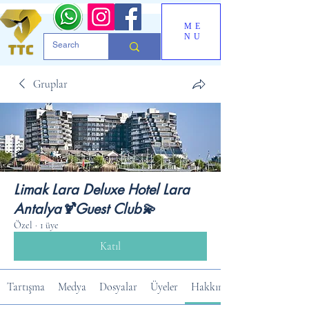
ME
NU
Gruplar
Limak Lara Deluxe Hotel Lara
Antalya🍹Guest Club💫
Özel
·
1 üye
Katıl
Tartışma
Medya
Dosyalar
Üyeler
Hakkında