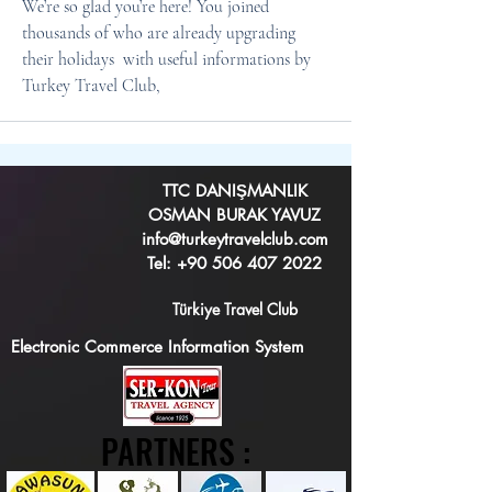
We’re so glad you’re here! You joined 
thousands of who are already upgrading 
their holidays  with useful informations by 
Turkey Travel Club,
TTC DANIŞMANLIK
OSMAN BURAK YAVUZ
info@turkeytravelclub.com
Tel:
+90 506 407 2022
Türkiye Travel Club
Electronic Commerce Information System
PARTNERS :
PARTNERS :