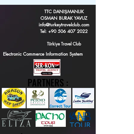
TTC DANIŞMANLIK
OSMAN BURAK YAVUZ
info@turkeytravelclub.com
Tel:
+90 506 407 2022
Türkiye Travel Club
Electronic Commerce Information System
PARTNERS :
PARTNERS :