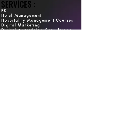
SERVICES :
SERVICES :
PR
Hotel Management
Hospitality Management Courses
Digital Marketing
Digital Advertising Consultancy
Social Media Management
CRM Management
Digital Transformation
Web Solutions & E-Commerce
Setup