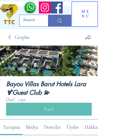
ME
NU
Gruplar
Bayou Villas Barut Hotels Lara
🍹Guest Club 💫
Özel
·
1 üye
Katıl
Tartışma
Medya
Dosyalar
Üyeler
Hakkında