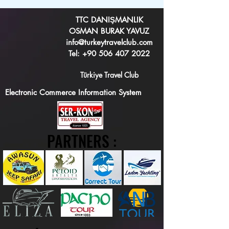
TTC DANIŞMANLIK
OSMAN BURAK YAVUZ
info@turkeytravelclub.com
Tel:
+90 506 407 2022
Türkiye Travel Club
Electronic Commerce Information System
PARTNERS :
PARTNERS :