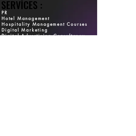
SERVICES :
SERVICES :
PR
Hotel Management
Hospitality Management Courses
Digital Marketing
Digital Advertising Consultancy
Social Media Management
CRM Management
Digital Transformation
Web Solutions & E-Commerce
Setup