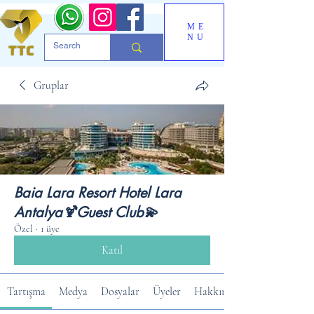
ME
NU
Gruplar
Baia Lara Resort Hotel Lara
Antalya🍹Guest Club💫
Özel
·
1 üye
Katıl
Tartışma
Medya
Dosyalar
Üyeler
Hakkında