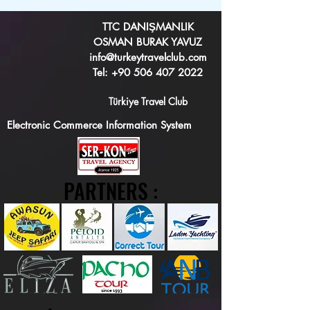
TTC DANIŞMANLIK
OSMAN BURAK YAVUZ
info@turkeytravelclub.com
Tel:
+90 506 407 2022
Türkiye Travel Club
Electronic Commerce Information System
PARTNERS :
PARTNERS :