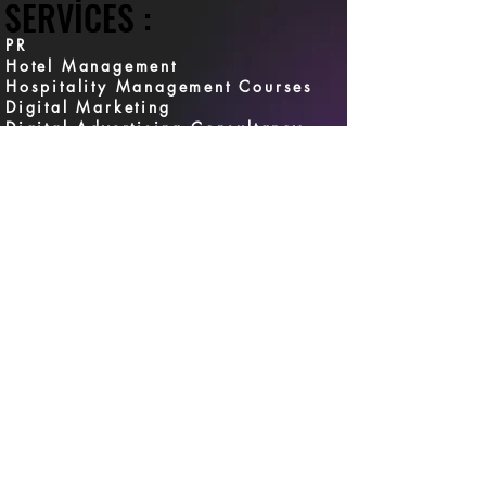
SERVICES :
SERVICES :
PR
Hotel Management
Hospitality Management Courses
Digital Marketing
Digital Advertising Consultancy
Social Media Management
CRM Management
Digital Transformation
Web Solutions & E-Commerce
Setup